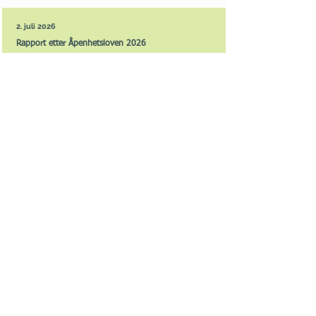
2. juli 2026
Rapport etter Åpenhetsloven 2026
Les mer
27. mars 2026
Årsmelding 2025
Les mer
30. mars 2025
Årsmelding 2024
Les mer
Biosirk Norge AS, Smiuhagan
25,2323 INGEBERG
Telefon: +47 917 71 400