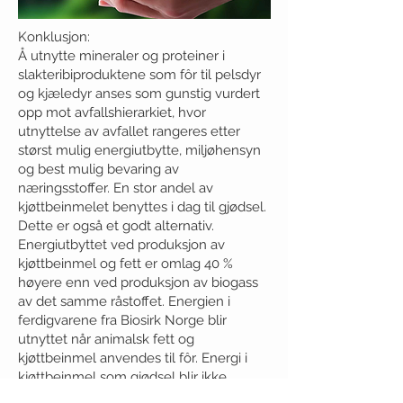
​Konklusjon:
Å utnytte mineraler og proteiner i
slakteribiproduktene som fôr til pelsdyr
og kjæledyr anses som gunstig vurdert
opp mot avfallshierarkiet, hvor
utnyttelse av avfallet rangeres etter
størst mulig energiutbytte, miljøhensyn
og best mulig bevaring av
næringsstoffer. En stor andel av
kjøttbeinmelet benyttes i dag til gjødsel.
Dette er også et godt alternativ.
Energiutbyttet ved produksjon av
kjøttbeinmel og fett er omlag 40 %
høyere enn ved produksjon av biogass
av det samme råstoffet. Energien i
ferdigvarene fra Biosirk Norge blir
utnyttet når animalsk fett og
kjøttbeinmel anvendes til fôr. Energi i
kjøttbeinmel som gjødsel blir ikke
utnyttet.